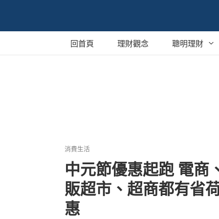
回首頁
理財觀念
聰明理財
銀行定存
保單
貸款
股票與基金
消費生活
外幣買賣
中元節優惠起跑 電商
販超市、超商都有省
海外投資
惠
稅務相關