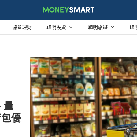
儲蓄理財
聰明投資
聰明旅遊
聰
買賣房屋
行程體驗
紅利點數
創業
哩程累積
現金回饋
投資
旅遊不便險
消費生活
旅平險
美食饗宴
、量
荷包優