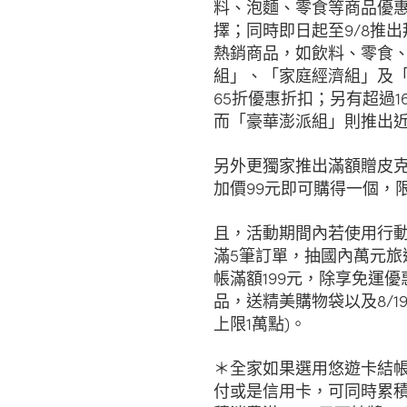
料、泡麵、零食等商品優惠
擇；同時即日起至9/8推
熱銷商品，如飲料、零食
組」、「家庭經濟組」及「
65折優惠折扣；另有超過1
而「豪華澎派組」則推出近
另外更獨家推出滿額贈皮克
加價99元即可購得一個，
且，活動期間內若使用行
滿5筆訂單，抽國內萬元旅
帳滿額199元，除享免運優
品，送精美購物袋以及8/1
上限1萬點)。
＊全家如果選用悠遊卡結帳
付或是信用卡，可同時累積H