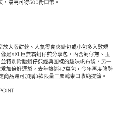
次，最高可得500街口幣。
巨型放大版餅乾、人氣零食夾鏈包或小包多入數規
像是XXL巨無霸蚵仔煎分享包，內含蚵仔煎、玉
，並特別附贈蚵仔煎經典圖樣的趣味帆布袋，另一
乖加倍好運袋，去年熱銷4.7萬包，今年再度強勢
定商品還可加購3款限量三麗鷗束口收納提籃。
OINT