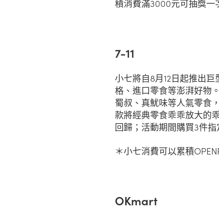
積消費滿3000元可抽獎一
7-11
小七將自8月12日起推出
格、進口零食等澎湃好物。
蜀叔、真魷味等人氣零食
款將經典零食乖乖放大的乖
回歸；活動期間購買3件指
＊小七消費可以累積OPENP
OKmart