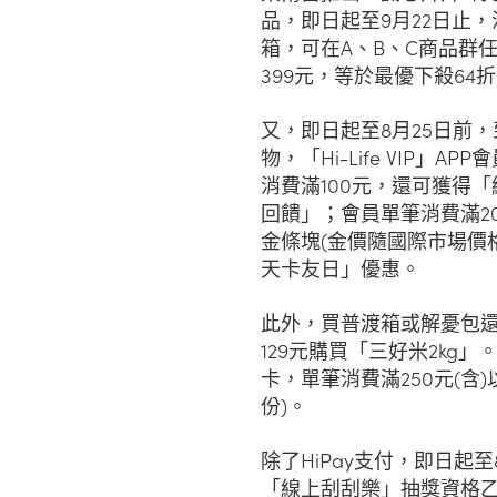
品，即日起至9月22日止
箱，可在A、B、C商品群任
399元，等於最優下殺64
又，即日起至8月25日前
物，「Hi-Life VIP」
消費滿100元，還可獲得
回饋」；會員單筆消費滿20
金條塊(金價隨國際市場價
天卡友日」優惠。
此外，買普渡箱或解憂包還
129元購買「三好米2kg」
卡，單筆消費滿250元(含)以
份)。
除了HiPay支付，即日起
「線上刮刮樂」抽獎資格乙