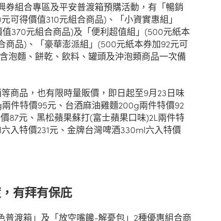
倍振興券組合專區及平安普渡箱預購活動，有「暢銷
10元可得價值310元組合商品)、「小資實惠組」
價值370元組合商品)及「便利超值組」(500元紙本
組合商品)、「豪華澎派組」(500元紙本券加92元可
，內含泡麵、餅乾、飲料、罐頭及沖泡類商品一次備
等商品，也有限時量販價，即日起至9月23日味
g兩件特價95元、台酒麻油雞麵200g兩件特價92
特價87元、黑松蘋果蘇打(富士蘋果口味)2L兩件特
l六入特價231元、金牌台灣啤酒330ml六入特價
渡，有拜有保庇
色普渡箱」及「放空嘴饞-解憂包」2種優惠組合商