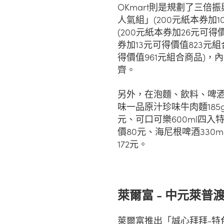
OKmart則是規劃了三
人氣組」(200元紙本券加
(200元紙本券加26元可得
券加13元可得價值823元
得價值961元組合商品)
齊。
另外，在泡麵、飲料、啤酒
味一品原汁珍味牛肉麵185
元、可口可樂600ml四入
價80元、海尼根啤酒330m
172元。
萊爾富 - 中元萊普
萊爾富推出「誠心拜拜-特