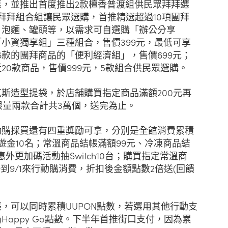
，並推出首度推出2款檀香普渡組供民眾拜拜選
出拜拜組合組讓民眾選購，首推精選超過10項團拜
、泡麵、罐頭等，以需求可自選購「辦公分享
小資獨享組」三種組合，售價399元，最低可享
6款的團拜商品的「便利經濟組」，售價699元；
20款商品，售價999元，5款組合供民眾選購。
斯造型提袋，於店舖購買指定商品滿額200元再
限量兩款合計共3萬個，送完為止。
動購採買還有四重獎勵可拿，分別是全館消費累積
遊金10名；常溫商品結帳滿額99元、冷凍商品結
惠外更加碼活動抽Switch10台；購買指定常溫商
9到9/1來行動購消費，折扣後金額點數2倍送(回饋
，可以同時累積UUPON點數，若選用其他行動支
appy Go點數。下半年首推街口支付，因為累