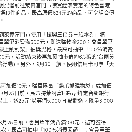
，消費者前往萊爾富門市購買經濟實惠的特色普渡
選13件商品，最高原價624元的商品，可享組合價
折。
，到萊爾富門市使用「振興三倍券－紙本券」購
APP會員單筆消費滿500元，即送購物金200；會員單筆
「線上刮刮樂」抽獎資格，最高可抽中「100％消費
0元，活動結束後再加碼抽市值約6.3萬的1台兩黃
格浮動)。另外，9月30日前，使用信用卡可享「天
可加價19元，購買限量「貓爪抓購物袋」或加價
。8月25日前，民眾持萊爾富HiPay 綁定台新銀行
上，送25元(以等值5,000 Hi點贈送，限量3,000
至8月25日前，會員單筆消費滿100元，還可獲得
次，最高可抽中「100％消費回饋」；會員單筆