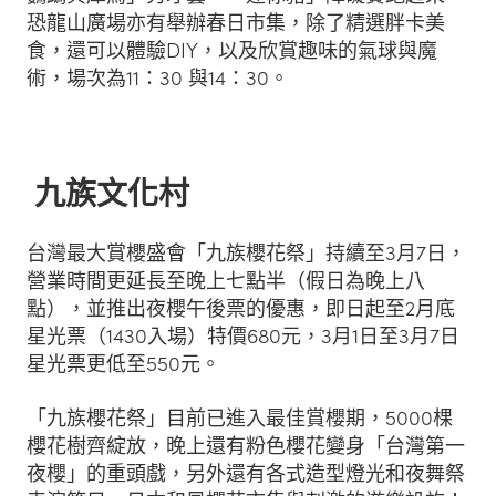
恐龍山廣場亦有舉辦春日市集，除了精選胖卡美
食，還可以體驗DIY，以及欣賞趣味的氣球與魔
術，場次為11：30 與14：30。
九族文化村
台灣最大賞櫻盛會「九族櫻花祭」持續至3月7日，
營業時間更延長至晚上七點半（假日為晚上八
點），並推出夜櫻午後票的優惠，即日起至2月底
星光票（1430入場）特價680元，3月1日至3月7日
星光票更低至550元。
「九族櫻花祭」目前已進入最佳賞櫻期，5000棵
櫻花樹齊綻放，晚上還有粉色櫻花變身「台灣第一
夜櫻」的重頭戲，另外還有各式造型燈光和夜舞祭