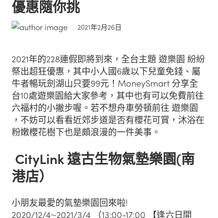
優惠隨你挑
2021年2月26日
2021年的228連假即將到來，全台主題 遊樂園 紛紛
祭出超狂優惠，其中小人國6歲以下兒童免錢、屬
牛者暢玩劍湖山只要99元！MoneySmart 分享全
台10處遊樂園給大家參考，其中也有可以免費前往
六福村的小撇步喔。若不想舟車勞頓前往 遊樂園
，不妨可以看看近郊步道是否有櫻花可賞，沐浴在
粉嫩櫻花樹下也是頗浪漫的一件美事。
CityLink 遠古生物氣墊樂園(南
港店）
小朋友最愛的氣墊樂園回來啦!
2020/12/4~2021/3/4 （13:00-17:00 【逢六日開