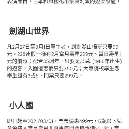
表演節目，日本和風櫻花市集與刺激的遊樂設施！
劍湖山世界
凡2月27日至3月1日屬牛者，到劍湖山暢玩只要99
元。228連假一樣有2月當月壽星299元、當日壽星1
元的優惠；配合35週年，只要是35歲 (1986年出生)
的遊客，入園優惠價只要350元；大專院校學生憑
學生證有3或5，門票只要299元。
小人國
即日起至2021/03/01，門票優惠499元，6歲以下兒
童免費。當月壽星則享專屬門票優惠價250元，當