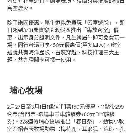
內更有花車遊行、劇場表演、夜間秀與璀璨的假日
高空煙火。
除了樂園優惠，屬牛還能免費玩「密室逃脫」，即
日起到3/31麗寶樂園渡假區推出「犇放密室」優
惠，出示身分證明文件，凡生肖屬牛即可免費玩一
場，同行者還可享450元優惠價(至多四人)，密室
逃脫共有海洋歷險、古裝穿越、科技推理三大主
題，共九種關卡可擇一使用。
埔心牧場
2月27日至3月1日11點前門票150元優惠，11點後299
套票(含門票+環場車乘車體驗券+60元DIY體驗
券)。228連假埔心牧場推出「春日祭」，動物小教
室介紹春天牧場動物（梅花鹿、耳廓狐、浣熊、孔