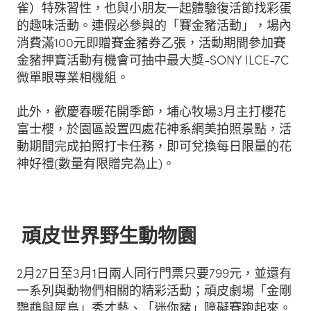
雀）特殊習性，也與小朋友一起體驗復活節找彩蛋
的趣味活動。連假必參與的「賽金豬活動」，場內
消費滿100元即贈賽金豬券乙張，活動期間參加賽
金豬押寶活動有機會可抽中最大獎-SONY ILCE-7C
微單眼專業相機組。
此外，歡慶春暖花開季節，埔心牧場3月主打櫻花
富士櫻，於園區設置四處花神系網美拍照景點，活
動期間完成拍照打卡任務，即可兌換每日限量的花
神好禮(數量有限贈完為止)。
頑皮世界野生動物園
2月27日至3月1日兩人同行門票只要799元，並還有
一系列與動物們相關的精彩活動；頑皮劇場「金剛
鸚鵡與犀鳥」秀才藝、「迷你豬」障礙賽跑起來。