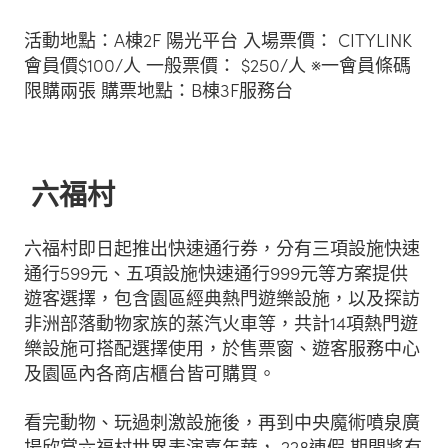
活動地點：A棟2F 陽光平台 入場票價： CITYLINK
會員價$100/人 一般票價： $250/人 ※一會員條碼
限購兩張 購票地點：B棟3F服務台
六福村
六福村即日起推出快速通行券，分有三項設施快速
通行599元、五項設施快速通行999元等方案提供
遊客選擇，包含園區經典熱門遊樂設施，以及探訪
非洲部落動物家族的蒸汽火車等，共計14項熱門遊
樂設施可搭配選擇使用，於售票窗、遊客服務中心
及園區內各商店櫃台皆可購買。
看完動物、玩過刺激設施後，再到中央魔術噴泉廣
場欣賞六福村世界表演嘉年華， 228連假 期間將有