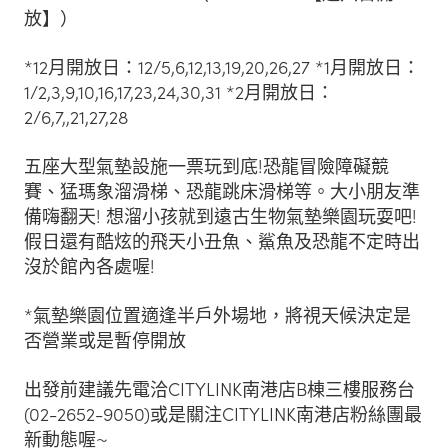
放】）
*12月開放日：12/5,6,12,13,19,20,26,27 *1月開放日：
1/2,3,9,10,16,17,23,24,30,31 *2月開放日：
2/6,7,,21,27,28
五座大型氣墊設施一票玩到底!恐龍冒險障礙競
賽、猛瑪象溜滑梯、恐龍跳床滑梯等。大小朋友準
備嗨翻天! 想溜小孩就到遠古生物氣墊樂園玩耍吧!
假日還有酷炫的飛天小丑魚、鯊魚及恐龍不定時出
沒於館內各處喔!
*氣墊樂園位置適逢半戶外場地，將視天候決定是
否營業或是暫停開放
出發前建議先電洽CITYLINK南港店B棟三樓服務台
(02-2652-9050)或是關注CITYLINK南港店粉絲團最
新動態喔~