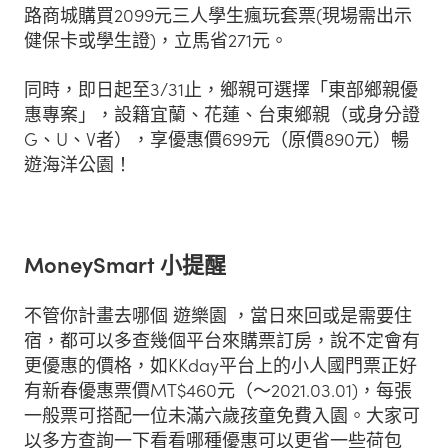
路商城購買2099元三人學生瘋玩套票(現場需出示
健保卡或學生證)，立馬省271元。
同時，即日起至3/31止，鄉親可選擇「東部鄉親優
惠專案」，設籍宜蘭、花蓮、台東鄉親（或身分證
G、U、V者），享優惠價699元（原價890元）暢
遊海洋公園！
MoneySmart 小提醒
不管你計畫去哪個 遊樂園 ，當日來回或是需要住
宿，都可以多查幾個平台來購票訂房，說不定會有
更優惠的價格，如KKday平台上的小人國門票正好
有新春優惠票價MT$460元（～2021.03.01)，每張
一般票可搭配一位未滿六歲孩童免費入園。大家可
以多方查詢一下看看哪種優惠可以更省一些荷包