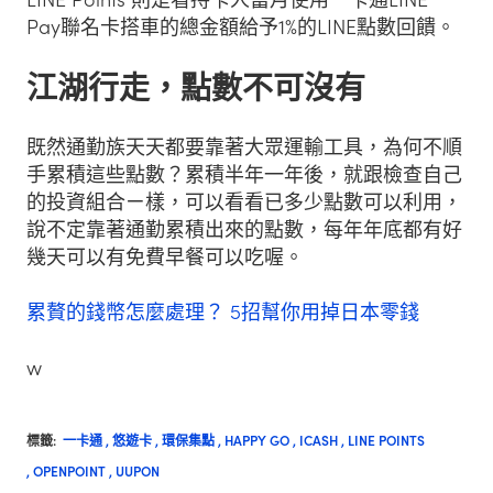
Pay聯名卡搭車的總金額給予1%的LINE點數回饋。
江湖行走，點數不可沒有
既然通勤族天天都要靠著大眾運輸工具，為何不順
手累積這些點數？累積半年一年後，就跟檢查自己
的投資組合ㄧ樣，可以看看已多少點數可以利用，
說不定靠著通勤累積出來的點數，每年年底都有好
幾天可以有免費早餐可以吃喔。
累贅的錢幣怎麼處理？ 5招幫你用掉日本零錢
w
標籤:
一卡通
,
悠遊卡
,
環保集點
,
HAPPY GO
,
ICASH
,
LINE POINTS
,
OPENPOINT
,
UUPON