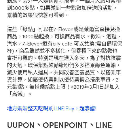
勤族，另外一人是偶爾才搭車，一個月大約可累積
到3000多點，如果碰到一些點數加倍送的活動，
累積的效果很快就可看到。
這些「綠點」可以在7-Eleven或是萊爾富直接兌換
商品，1000點起換，可換商品有水、飲料、泡麵、
汽水，7-Eleven還有city cafe 可以兌換(需自備環保
杯)，商品雖然並不多樣化，但累積下來的點數也
會挺可觀的。特別是現在進入冬天，為了對抗陰霾
的天氣，環保集點鼓勵綠粉們多多搭乘綠色運輸，
減少使用私人運具、共同改善空氣品質。以搭乘車
資計算，如屬優待票則以優待票價為搭乘車資，2
元集1點，無搭乘給點上限！※2019年3月1日起加入
「高鐵」。
地方媽媽整天吃喝刷LINE Pay，超靠譜!
UUPON、OPENPOINT、LINE