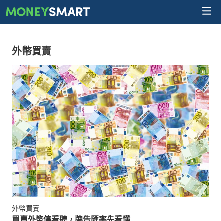
外幣買賣
外幣買賣
買賣外幣停看聽，牌告匯率先看懂