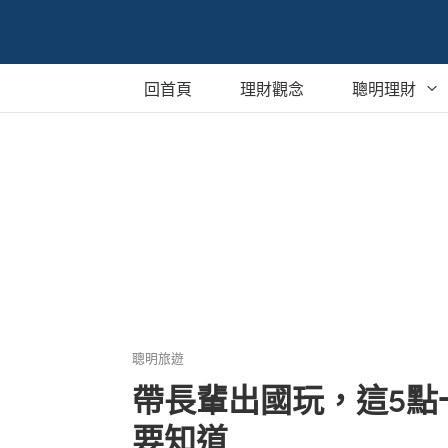
回首頁
理財觀念
聰明理財
銀行定存
保單
貸款
股票與基金
外幣買賣
聰明旅遊
海外投資
帶長輩出國玩，這5點
稅務相關
要知道