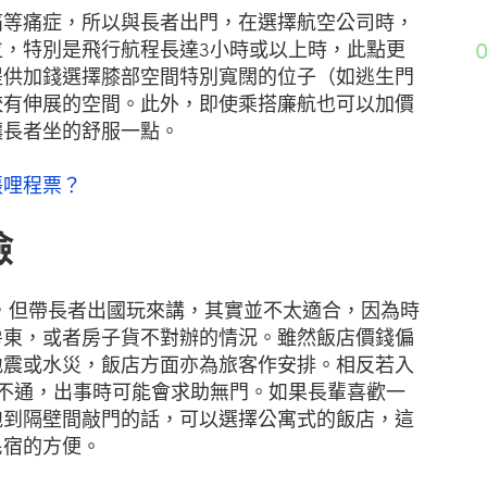
痛等痛症，所以與長者出門，在選擇航空公司時，
位，特別是飛行航程長達3小時或以上時，此點更
提供加錢選擇膝部空間特別寬闊的位子（如逃生門
較有伸展的空間。此外，即使乘搭廉航也可以加價
讓長者坐的舒服一點。
張哩程票？
險
nb，但帶長者出國玩來講，其實並不太適合，因為時
房東，或者房子貨不對辦的情況。雖然飯店價錢偏
地震或水災，飯店方面亦為旅客作安排。相反若入
國語言不通，出事時可能會求助無門。如果長輩喜歡一
跑到隔壁間敲門的話，可以選擇公寓式的飯店，這
民宿的方便。