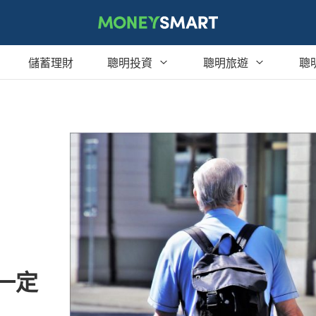
儲蓄理財
聰明投資
聰明旅遊
聰
買賣房屋
行程體驗
紅利點數
創業
哩程累積
現金回饋
投資
旅遊不便險
消費生活
旅平險
美食饗宴
一定