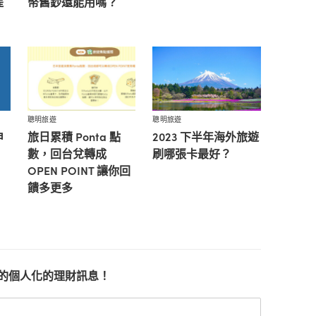
提
幣舊鈔還能用嗎？
聰明旅遊
聰明旅遊
申
旅日累積 Ponta 點
2023 下半年海外旅遊
數，回台兌轉成
刷哪張卡最好？
OPEN POINT 讓你回
饋多更多
的個人化的理財訊息！