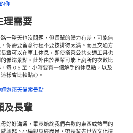
住的你
途生理需要
走路一整天也沒問題，但長輩的體力有差，可能無
上，你需要留意行程不要按排得太滿。而且交通方
樣長輩可以在車上休息，即使搭乘公共交通工具也
到的偏遠景點。此外由於長輩可能上廁所的次數比
每 0.5 至 1 小時要有一個解手的休息點，以及
，這樣會比較貼心。
沖繩遊雨天備案景點
要顧及長輩
父母好好溝通，畢竟始終我們喜歡的東西或熱門的
會感興趣。小編親身經歷是，帶長輩去世界文化遺