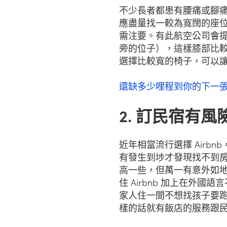
不少長者都患有腰痛或腳
應盡量找一較為寬闊的座
需注要。有此航空公司會
旁的位子），這樣膝部比
選擇比較寬的椅子，可以
還缺多少哩程到你的下一
2. 訂民宿有風
近年相當流行選擇 Airb
有發生到埗才發現找不到
高一些，但萬一有意外如
住 Airbnb 加上在外
家人住一間不想找孩子要
樣的話就有飯店的服務跟