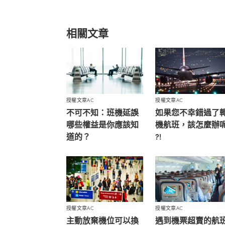
相關文章
授權文章AC
授權文章AC
不可不知：班機延誤
如果您不幸錯過了
哪些權益是你應該知
機航班，該怎麼辦
道的？
?!
授權文章AC
授權文章AC
主動放棄機位可以換
遇到機票超賣的航