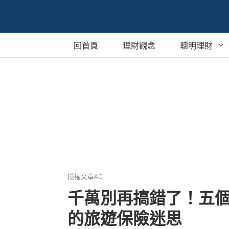
回首頁
理財觀念
聰明理財
銀行定存
保單
貸款
股票與基金
外幣買賣
授權文章AC
千萬別再搞錯了！五
海外投資
的旅遊保險迷思
稅務相關