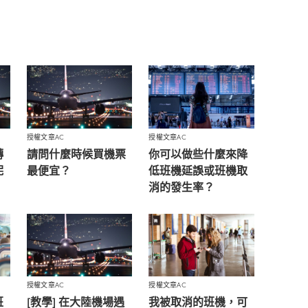
授權文章AC
授權文章AC
轉
請問什麼時候買機票
你可以做些什麼來降
呢
最便宜？
低班機延誤或班機取
消的發生率？
授權文章AC
授權文章AC
班
[教學] 在大陸機場遇
我被取消的班機，可