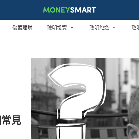
儲蓄理財
聰明投資
聰明旅遊
聰
買賣房屋
行程體驗
紅利點數
創業
哩程累積
現金回饋
投資
旅遊不便險
消費生活
旅平險
美食饗宴
個常見